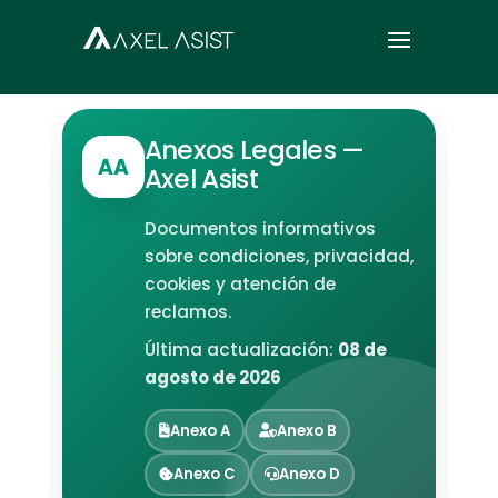
Anexos Legales —
AA
Axel Asist
Documentos informativos
sobre condiciones, privacidad,
cookies y atención de
reclamos.
Última actualización:
08 de
agosto de 2026
Anexo A
Anexo B
Anexo C
Anexo D